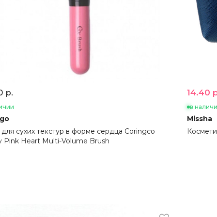
14.40 р
0 р.
ичии
в налич
ngo
Missha
 для сухих текстур в форме сердца Coringco
Косметич
y Pink Heart Multi-Volume Brush