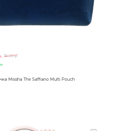
.
18.00 р.
ии
ка Missha The Saffiano Multi Pouch