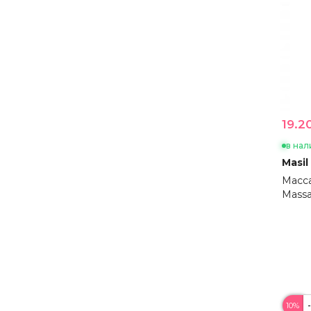
19.20
в нал
Masil
Масса
Massa
10%