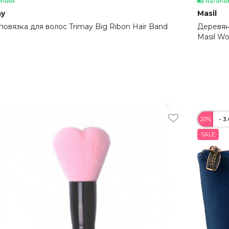
ичии
в налич
ay
Masil
повязка для волос Trimay Big Ribon Hair Band
Деревян
Masil Wo
20%
- 3
SALE