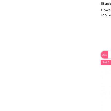
Etud
Ложеч
Tool 
20%
SALE