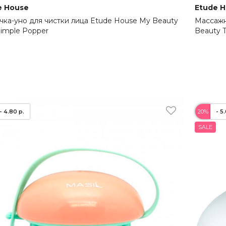
e House
Etude 
ка-уно для чистки лица Etude House My Beauty
Массажн
Pimple Popper
Beauty T
- 4.80 р.
20%
- 5
SALE