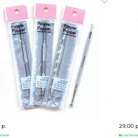
 р.
29.00 р
ичии
в налич