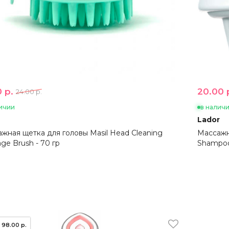
 р.
20.00 
24.00 р.
ичии
в налич
Lador
жная щетка для головы Masil Head Cleaning
Массажн
ge Brush - 70 гр
Shampoo
- 98.00 р.