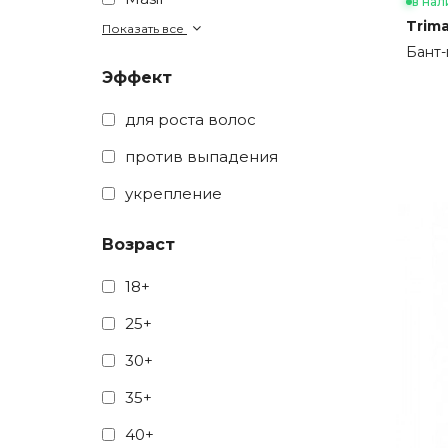
в нал
Trim
Показать все
Бант-
Эффект
для роста волос
против выпадения
укрепление
Возраст
18+
25+
30+
35+
40+