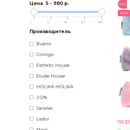
Цена
5
-
980
р.
40%
SALE
5
13
90
357
980
Производитель
Bueno
Coringo
Esthetic House
Etude House
HOLIKA HOLIKA
J:ON
Janeke
Lador
10.2
Masil