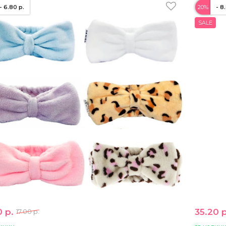
- 6.80 р.
20%
- 8
SALE
0 р.
35.20 р
17.00 р.