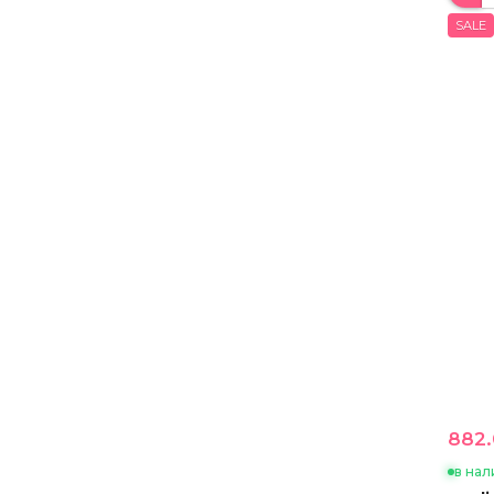
SALE
882.
в нал