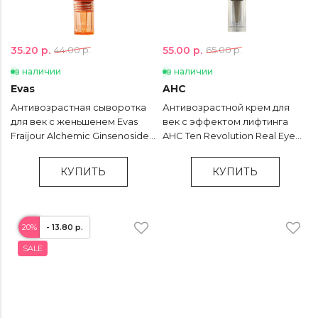
35.20 р.
55.00 р.
44.00 р.
65.00 р.
в наличии
в наличии
Evas
AHC
Антивозрастная сыворотка
Антивозрастной крем для
для век с женьшенем Evas
век с эффектом лифтинга
Fraijour Alchemic Ginsenoside
AHC Ten Revolution Real Eye
Contour Eye Serum - 25 мл
Cream For Face - 30 мл
КУПИТЬ
КУПИТЬ
20%
- 13.80 р.
SALE