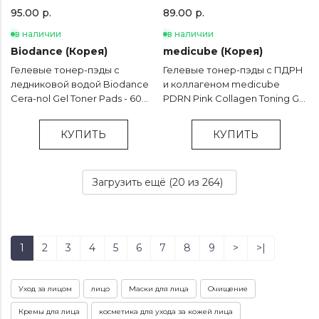
95.00 р.
89.00 р.
в наличии
в наличии
Biodance (Корея)
medicube (Корея)
Гелевые тонер-пэды с
Гелевые тонер-пэды с ПДРН
ледниковой водой Biodance
и коллагеном medicube
Cera-nol Gel Toner Pads - 60
PDRN Pink Collagen Toning Gel
шт
Toner Pad - 70 шт
КУПИТЬ
КУПИТЬ
Загрузить ещё (
20
из 264)
1
2
3
4
5
6
7
8
9
>
>|
Уход за лицом
лицо
Маски для лица
Очищение
Кремы для лица
косметика для ухода за кожей лица