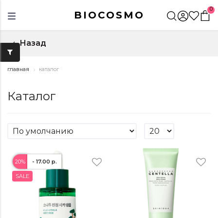
0
BIOCOSMO
Назад
↑
главная
каталог
Каталог
Популярные запросы:
энзимная пудра
тушь
20%
- 17.00 р.
SALE