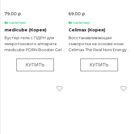
79.00 р.
69.00 р.
в наличии
в наличии
medicube (Корея)
Celimax (Корея)
Бустер-гель с ПДРН для
Восстанавливающая
микротокового аппарата
сыворотка на основе нони
medicube PDRN Booster Gel -
Celimax The Real Noni Energy
300 мл
Ampoule - 30 мл
КУПИТЬ
КУПИТЬ