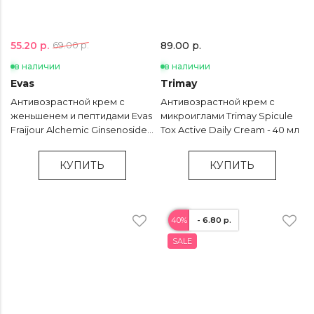
55.20 р.
69.00 р.
89.00 р.
в наличии
в наличии
Evas
Trimay
Антивозрастной крем с
Антивозрастной крем с
женьшенем и пептидами Evas
микроиглами Trimay Spicule
Fraijour Alchemic Ginsenoside
Tox Active Daily Cream - 40 мл
Intense Firming Cream - 50 мл
КУПИТЬ
КУПИТЬ
40%
- 6.80 р.
SALE