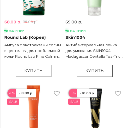
68.00 р.
85.00 р.
69.00 р.
в наличии
в наличии
Round Lab (Корея)
Skin1004
Ампула с экстрактами сосны
Антибактериальная пенка
и центеллы для проблемной
для умывания SKIN1004
кожи Round Lab Pine Calming
Madagascar Centella Tea-Trica
Cica Ampoule - 30 мл
BHA Foam - 125 мл
КУПИТЬ
КУПИТЬ
20%
- 8.80 р.
15%
- 10.00 р.
SALE
SALE