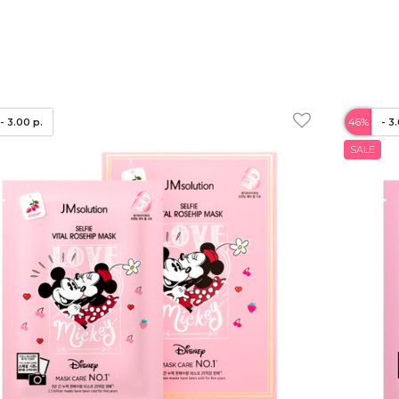
- 3.00 р.
46%
- 3
SALE