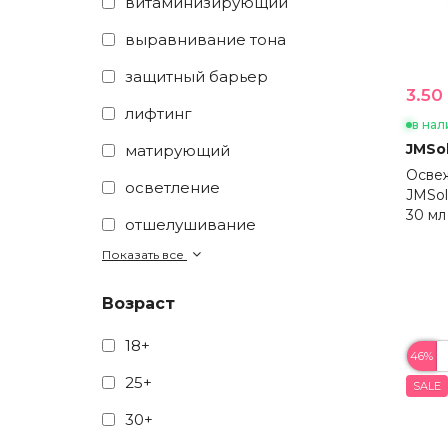
витаминизирующий
выравнивание тона
защитный барьер
3.50 
лифтинг
в нал
JMSol
матирующий
Освеж
осветление
JMSolu
30 мл
отшелушивание
Показать все
Возраст
18+
46%
25+
SALE
30+