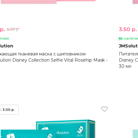
р.
3.50 р.
6.50 р.
ичии
в налич
ution
JMSolut
ающая тканевая маска с шиповником
Питател
tion Disney Collection Selfie Vital Rosehip Mask -
Disney C
30 мл
- 3.00 р.