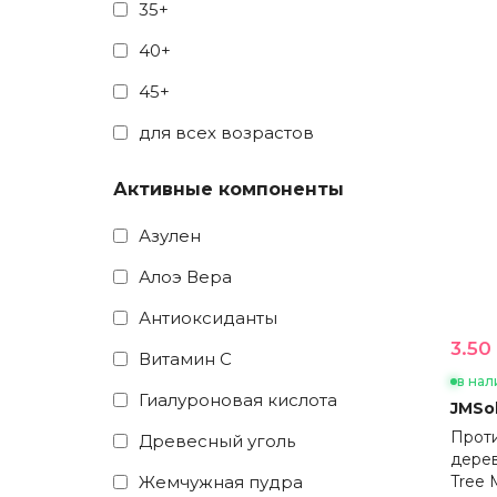
35+
40+
45+
для всех возрастов
Активные компоненты
Азулен
Алоэ Вера
Антиоксиданты
3.50 
Витамин С
в нал
Гиалуроновая кислота
JMSol
Проти
Древесный уголь
дерев
Жемчужная пудра
Tree 