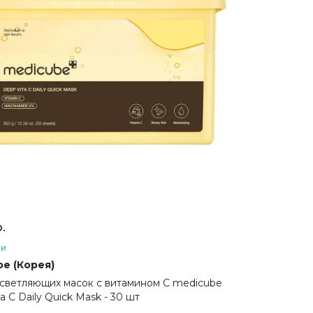
р.
ии
e (Корея)
светляющих масок с витамином С medicube
a C Daily Quick Mask - 30 шт