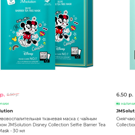
р.
6.50 р.
6.50 р.
ичии
в налич
ution
JMSolut
вовоспалительная тканевая маска с чайным
Смягчаю
ом JMSolution Disney Collection Selfie Barrier Tea
Collecti
Mask - 30 мл