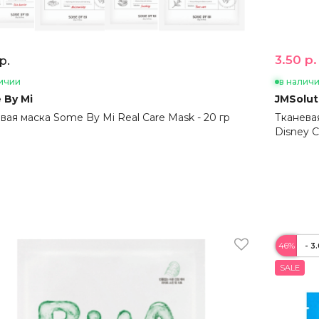
3.50 р.
р.
ичии
в налич
 By Mi
JMSolut
вая маска Some By Mi Real Care Mask - 20 гр
Тканева
Disney C
46%
- 3
SALE