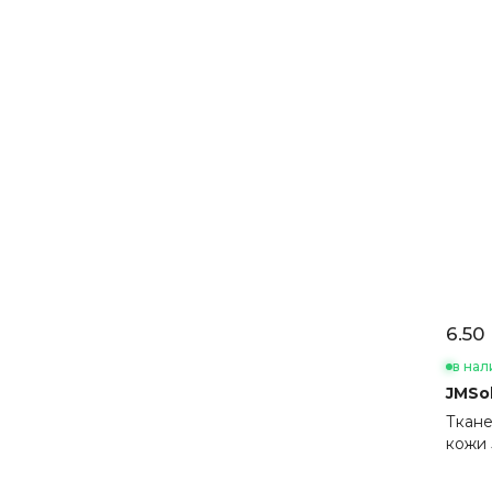
6.50 
в нал
JMSol
Ткане
кожи 