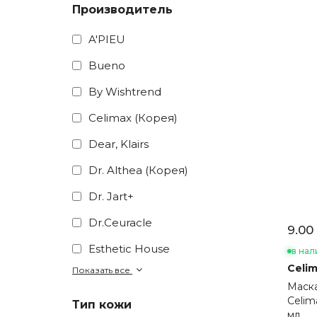
Производитель
A'PIEU
Bueno
By Wishtrend
Celimax (Корея)
Dear, Klairs
Dr. Althea (Корея)
Dr. Jart+
Dr.Ceuracle
9.00 
Esthetic House
в нал
Celim
Показать все
Маска
Celim
Тип кожи
мл