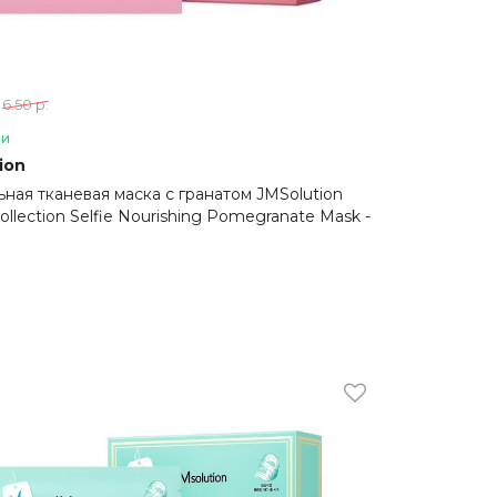
6.50 р.
ии
ion
ьная тканевая маска с гранатом JMSolution
ollection Selfie Nourishing Pomegranate Mask -