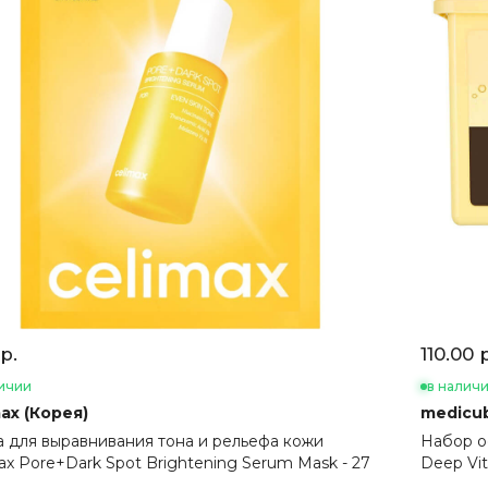
р.
110.00 
ичии
в налич
ax (Корея)
medicub
 для выравнивания тона и рельефа кожи
Набор о
ax Pore+Dark Spot Brightening Serum Mask - 27
Deep Vit