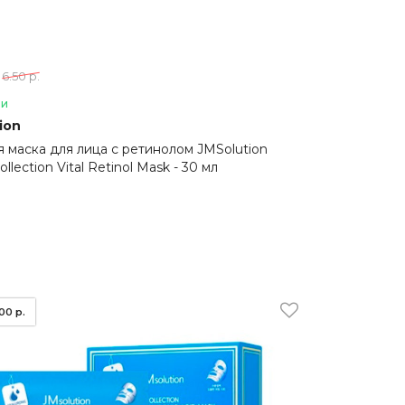
6.50 р.
ии
ion
я маска для лица с ретинолом JMSolution
ollection Vital Retinol Mask - 30 мл
.00 р.