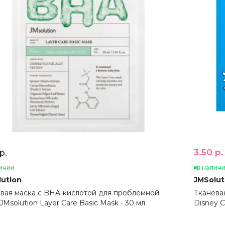
3.50 р.
р.
ичии
в налич
ution
JMSolut
вая маска с BHA-кислотой для проблемной
Тканева
JMsolution Layer Care Basic Mask - 30 мл
Disney C