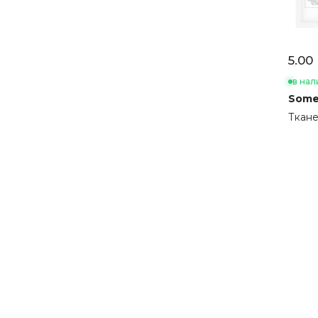
5.00 
в нал
Some
Ткане