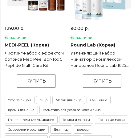
129.00 р.
90.00 р.
в наличии
в наличии
MEDI-PEEL (Корея)
Round Lab (Корея)
Лифтинг-набор с эффектом
Увлажняющий набор
ботокса MediPeel Bor-Tox 5
миниатюр с комплексом
Peptide Multi Care Kit
минералов Round Lab 1025
Dokdo On The Go Kit
КУПИТЬ
КУПИТЬ
Уход за лицом
лицо
Маски для лица
Очищение
Кремы для лица
косметика для ухода за кожей лица
Пенки и гели для умывания
Тоники и тонеры
Тканевые маски
Сыворотки и эссенции
Для лица
волосы