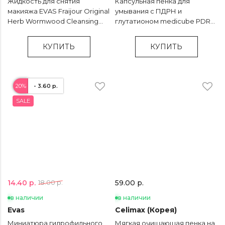
Жидкость для снятия
Капсульная пенка для
макияжа EVAS Fraijour Original
умывания с ПДРН и
Herb Wormwood Cleansing
глутатионом medicube PDRN
Water - 300 мл
Pink Glutathione Capsule
Cleansing Foam - 120 мл
КУПИТЬ
КУПИТЬ
20%
- 3.60 р.
SALE
14.40 р.
18.00 р.
59.00 р.
в наличии
в наличии
Evas
Celimax (Корея)
Миниатюра гидрофильного
Мягкая очищающая пенка на