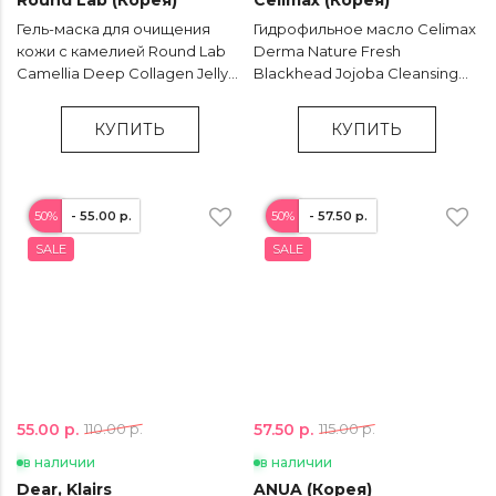
Round Lab (Корея)
Celimax (Корея)
Гель-маска для очищения
Гидрофильное масло Celimax
кожи c камелией Round Lab
Derma Nature Fresh
Camellia Deep Collagen Jelly
Blackhead Jojoba Cleansing
Mask Cleanser - 150 мл
Oil - 150 мл
КУПИТЬ
КУПИТЬ
50%
- 55.00 р.
50%
- 57.50 р.
SALE
SALE
55.00 р.
57.50 р.
110.00 р.
115.00 р.
в наличии
в наличии
Dear, Klairs
ANUA (Корея)