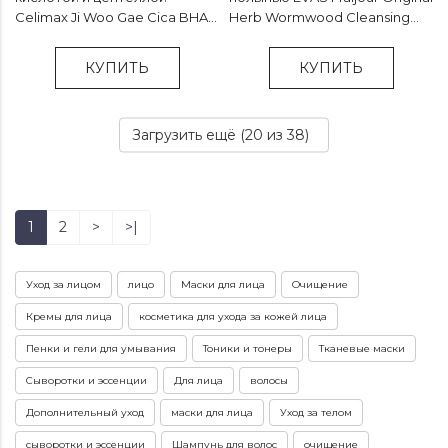
Celimax Ji Woo Gae Cica BHA
Herb Wormwood Cleansing
Acne Foam Cleansing - 150 мл
Foam - 150 мл
КУПИТЬ
КУПИТЬ
Загрузить ещё (
20
из 38)
1
2
>
>|
Уход за лицом
лицо
Маски для лица
Очищение
Кремы для лица
косметика для ухода за кожей лица
Пенки и гели для умывания
Тоники и тонеры
Тканевые маски
Сыворотки и эссенции
Для лица
волосы
Дополнительный уход
маски для лица
Уход за телом
сыворотки и эссенции
Шампунь для волос
очищение