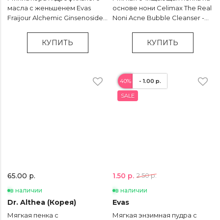
масла с женьшенем Evas
основе нони Celimax The Real
Fraijour Alchemic Ginsenoside
Noni Acne Bubble Cleanser -
Oil to Foam Cleanser - 30 мл
155 мл
КУПИТЬ
КУПИТЬ
40%
- 1.00 р.
SALE
1.50 р.
65.00 р.
2.50 р.
в наличии
в наличии
Dr. Althea (Корея)
Evas
Мягкая пенка с
Мягкая энзимная пудра с