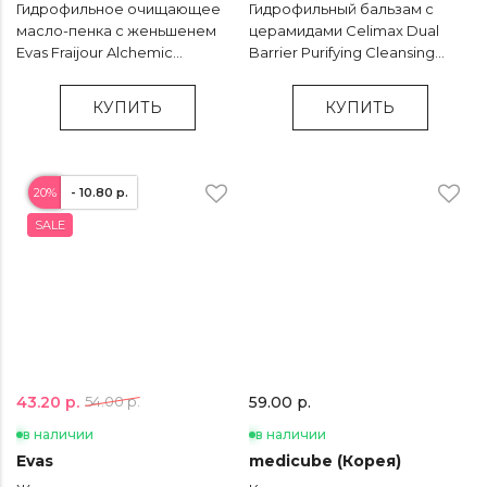
Гидрофильное очищающее
Гидрофильный бальзам с
масло-пенка с женьшенем
церамидами Celimax Dual
Evas Fraijour Alchemic
Barrier Purifying Cleansing
Ginsenoside Oil to Foam
Balm - 50 мл
Cleanser - 210 мл
КУПИТЬ
КУПИТЬ
20%
- 10.80 р.
SALE
43.20 р.
54.00 р.
59.00 р.
в наличии
в наличии
Evas
medicube (Корея)