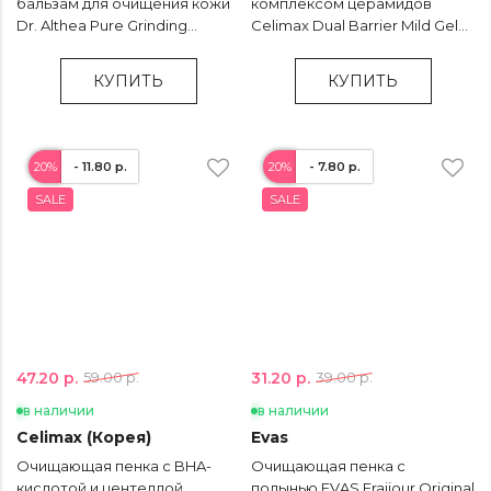
бальзам для очищения кожи
комплексом церамидов
Dr. Althea Pure Grinding
Celimax Dual Barrier Mild Gel
Cleansing Balm - 50 мл
Cleanser - 200 мл
КУПИТЬ
КУПИТЬ
20%
- 11.80 р.
20%
- 7.80 р.
SALE
SALE
47.20 р.
31.20 р.
59.00 р.
39.00 р.
в наличии
в наличии
Celimax (Корея)
Evas
Очищающая пенка с BHA-
Очищающая пенка с
кислотой и центеллой
полынью EVAS Fraijour Original