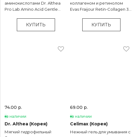
аминокислотами Dr. Althea
коллагеном и ретинолом
Pro Lab Amino Acid Gentle
Evas Fraijour Retin-Collagen 3D
Bubble Cleanser - 140 мл
Core Powder Wash - 1 шт
КУПИТЬ
КУПИТЬ
74.00 р.
69.00 р.
в наличии
в наличии
Dr. Althea (Корея)
Celimax (Корея)
Мягкий гидрофильный
Нежный гель для умывания с