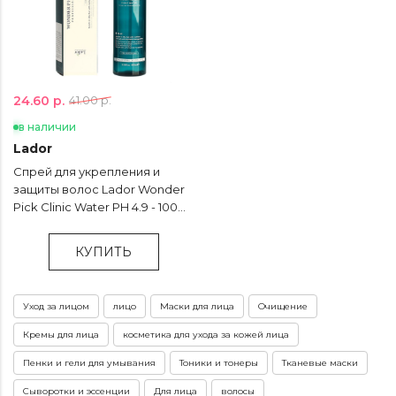
24.60 р.
41.00 р.
в наличии
Lador
Спрей для укрепления и
защиты волос Lador Wonder
Pick Clinic Water PH 4.9 - 100
мл
КУПИТЬ
Уход за лицом
лицо
Маски для лица
Очищение
Кремы для лица
косметика для ухода за кожей лица
Пенки и гели для умывания
Тоники и тонеры
Тканевые маски
Сыворотки и эссенции
Для лица
волосы