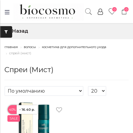
0
0
Назад
↑
главная
волосы
косметика для дополнительного ухода
спрей (мист)
Спреи (Мист)
40%
- 16.40 р.
SALE