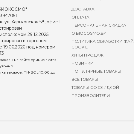
БИОКОСМО"
ДОСТАВКА
3947051
ОПЛАТА
к, ул. Харьковская 58, офис 1
ПЕРСОНАЛЬНАЯ СКИДКА
стрирован
О BIOCOSMO.BY
исполкомом 29.12.2025
стрирован в торговом
ПОЛИТИКА ОБРАБОТКИ ФА
е 19.06.2026 под номером
COOKIE
13
ХИТЫ ПРОДАЖ
заказы на сайте принимаются
НОВИНКИ
уточно
ПОПУЛЯРНЫЕ ТОВАРЫ
ка заказов: ПН-ВС c 10:00 до
ВСЕ ТОВАРЫ
ТОВАРЫ СО СКИДКОЙ
ПРОИЗВОДИТЕЛИ