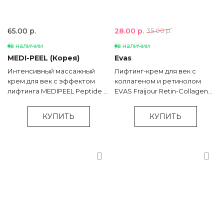
28.00 р.
65.00 р.
35.00 р.
в наличии
в наличии
MEDI-PEEL (Корея)
Evas
Интенсивный массажный
Лифтинг-крем для век c
крем для век с эффектом
коллагеном и ретинолом
лифтинга MEDIPEEL Peptide 9
EVAS Fraijour Retin-Collagen
Volume Lif-Tox Eye Cream - 20
3D Core Eye Cream - 15 мл
мл
КУПИТЬ
КУПИТЬ