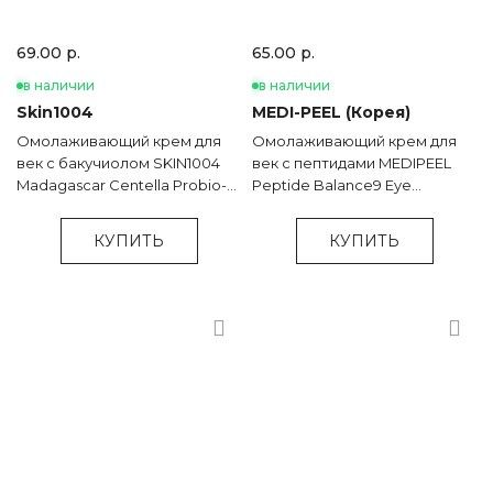
69.00 р.
65.00 р.
в наличии
в наличии
Skin1004
MEDI-PEEL (Корея)
Омолаживающий крем для
Омолаживающий крем для
век с бакучиолом SKIN1004
век с пептидами MEDIPEEL
Madagascar Centella Probio-
Peptide Balance9 Eye
Cica Bakuchiol Eye Cream - 20
Hyaluronic Volumy Eye Cream -
мл
40 мл
КУПИТЬ
КУПИТЬ