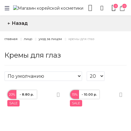
0
0
Назад
↑
главная
лицо
уход за лицом
кремы для глаз
Кремы для глаз
20%
- 8.80 р.
15%
- 10.00 р.
SALE
SALE