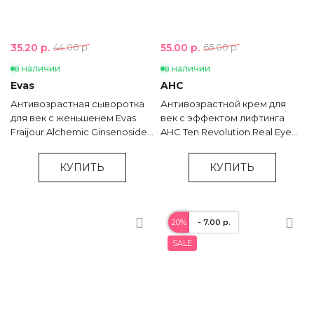
35.20 р.
55.00 р.
44.00 р.
65.00 р.
в наличии
в наличии
Evas
AHC
Антивозрастная сыворотка
Антивозрастной крем для
для век с женьшенем Evas
век с эффектом лифтинга
Fraijour Alchemic Ginsenoside
AHC Ten Revolution Real Eye
Contour Eye Serum - 25 мл
Cream For Face - 30 мл
КУПИТЬ
КУПИТЬ
20%
- 7.00 р.
SALE