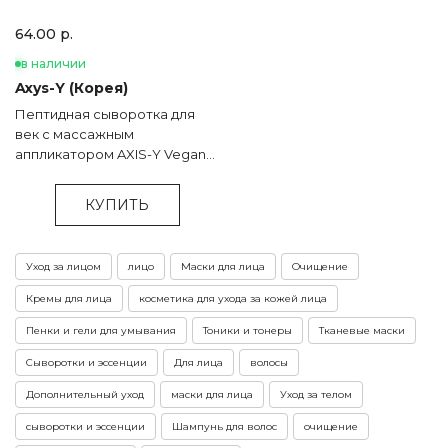
64.00 р.
в наличии
Axys-Y (Корея)
Пептидная сыворотка для
век с массажным
аппликатором AXIS-Y Vegan
Collagen Eye Serum - 10 мл
КУПИТЬ
Уход за лицом
лицо
Маски для лица
Очищение
Кремы для лица
косметика для ухода за кожей лица
Пенки и гели для умывания
Тоники и тонеры
Тканевые маски
Сыворотки и эссенции
Для лица
волосы
Дополнительный уход
маски для лица
Уход за телом
сыворотки и эссенции
Шампунь для волос
очищение