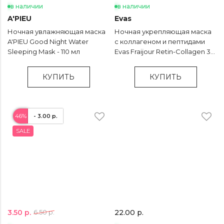
в наличии
в наличии
A'PIEU
Evas
Ночная увлажняющая маска
Ночная укрепляющая маска
A'PIEU Good Night Water
с коллагеном и пептидами
Sleeping Mask - 110 мл
Evas Fraijour Retin-Collagen 3D
Core Radiance Mask - 75 гр
КУПИТЬ
КУПИТЬ
46%
- 3.00 р.
SALE
3.50 р.
6.50 р.
22.00 р.