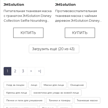
JMSolution
JMSolution
Питательная тканевая маска
Противовоспалительная
с гранатом JMSolution Disney
тканевая маска с чайным
Collection Selfie Nourishing
деревом JMSolution Disney
Pomegranate Mask - 30 мл
Collection Selfie Barrier Tea
Tree Mask - 30 мл
КУПИТЬ
КУПИТЬ
Загрузить ещё (
20
из 43)
1
2
3
>
>|
Уход за лицом
лицо
Маски для лица
Очищение
Кремы для лица
косметика для ухода за кожей лица
Пенки и гели для умывания
Тоники и тонеры
Тканевые маски