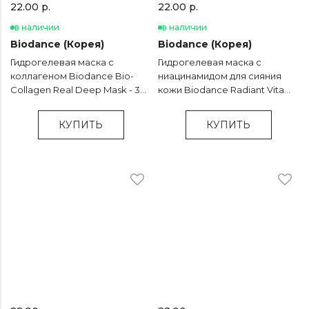
22.00 р.
22.00 р.
в наличии
в наличии
Biodance (Корея)
Biodance (Корея)
Гидрогелевая маска с
Гидрогелевая маска с
коллагеном Biodance Bio-
ниацинамидом для сияния
Collagen Real Deep Mask - 34
кожи Biodance Radiant Vita
гр
Niacinamide Real Deep Mask -
34 гр
КУПИТЬ
КУПИТЬ