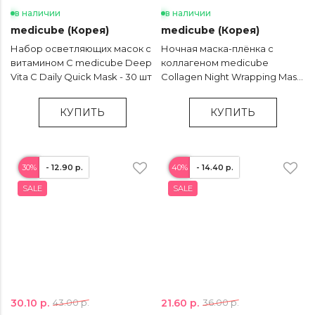
в наличии
в наличии
medicube (Корея)
medicube (Корея)
Набор осветляющих масок с
Ночная маска-плёнка с
витамином С medicube Deep
коллагеном medicube
Vita C Daily Quick Mask - 30 шт
Collagen Night Wrapping Mask
- 75 мл
КУПИТЬ
КУПИТЬ
30%
- 12.90 р.
40%
- 14.40 р.
SALE
SALE
30.10 р.
21.60 р.
43.00 р.
36.00 р.