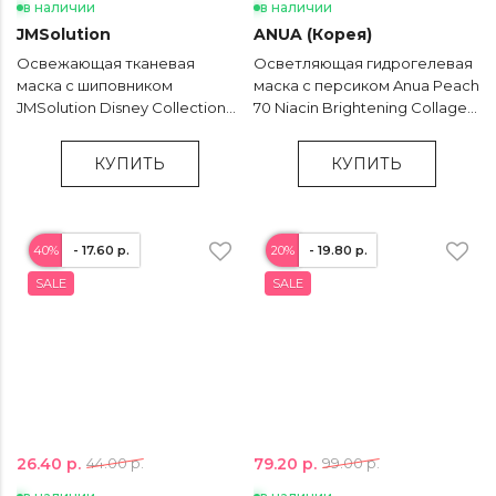
в наличии
в наличии
JMSolution
ANUA (Корея)
Освежающая тканевая
Осветляющая гидрогелевая
маска с шиповником
маска с персиком Anua Peach
JMSolution Disney Collection
70 Niacin Brightening Collagen
Selfie Vital Rosehip Mask - 30
Mask - 38 гр
мл
КУПИТЬ
КУПИТЬ
40%
- 17.60 р.
20%
- 19.80 р.
SALE
SALE
26.40 р.
79.20 р.
44.00 р.
99.00 р.