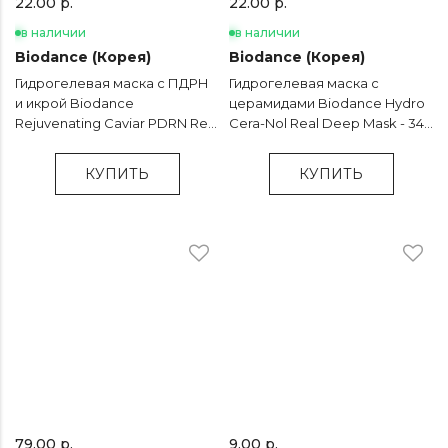
22.00 р.
22.00 р.
в наличии
в наличии
Biodance (Корея)
Biodance (Корея)
Гидрогелевая маска с ПДРН
Гидрогелевая маска с
и икрой Biodance
церамидами Biodance Hydro
Rejuvenating Caviar PDRN Real
Cera-Nol Real Deep Mask - 34
Deep Mask - 34 гр
гр
КУПИТЬ
КУПИТЬ
79.00 р.
9.00 р.