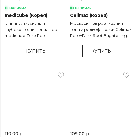
в наличии
в наличии
medicube (Корея)
Celimax (Корея)
Глиняная маска для
Маска для выравнивания
глубокого очищения пор
тона и рельефа кожи Celimax
medicube Zero Pore
Pore+Dark Spot Brightening
Blackhead Mud Mask - 100 гр
Serum Mask - 27 мл
КУПИТЬ
КУПИТЬ
110.00 р.
109.00 р.