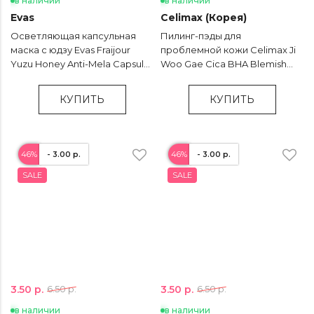
в наличии
в наличии
Evas
Celimax (Корея)
Осветляющая капсульная
Пилинг-пэды для
маска с юдзу Evas Fraijour
проблемной кожи Celimax Ji
Yuzu Honey Anti-Mela Capsule
Woo Gae Cica BHA Blemish
Mask - 75 гр
Toner Pad - 60 шт
КУПИТЬ
КУПИТЬ
46%
- 3.00 р.
46%
- 3.00 р.
SALE
SALE
3.50 р.
3.50 р.
6.50 р.
6.50 р.
в наличии
в наличии