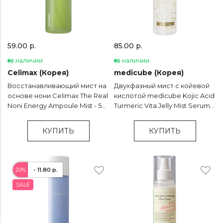
59.00 р.
85.00 р.
в наличии
в наличии
Celimax (Корея)
medicube (Корея)
Восстанавливающий мист на
Двухфазный мист с койевой
основе нони Celimax The Real
кислотой medicube Kojic Acid
Noni Energy Ampoule Mist - 50
Turmeric Vita Jelly Mist Serum -
мл
100 мл
КУПИТЬ
КУПИТЬ
20%
- 11.80 р.
SALE