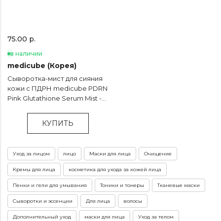
75.00 р.
в наличии
medicube (Корея)
Сыворотка-мист для сияния
кожи с ПДРН medicube PDRN
Pink Glutathione Serum Mist -
100 мл
КУПИТЬ
Уход за лицом
лицо
Маски для лица
Очищение
Кремы для лица
косметика для ухода за кожей лица
Пенки и гели для умывания
Тоники и тонеры
Тканевые маски
Сыворотки и эссенции
Для лица
волосы
Дополнительный уход
маски для лица
Уход за телом