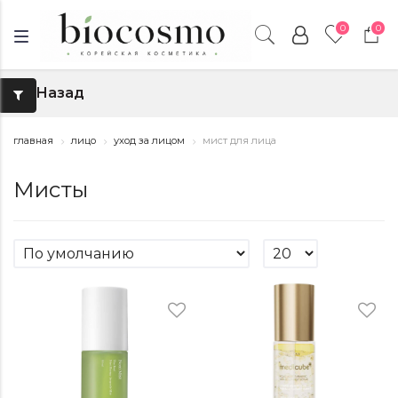
0
0
Назад
↑
главная
лицо
уход за лицом
мист для лица
Мисты