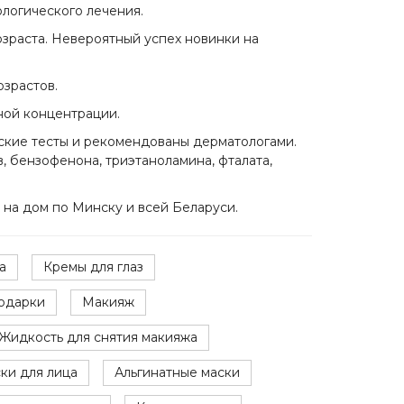
ологического лечения.
озраста. Невероятный успех новинки на
озрастов.
ной концентрации.
еские тесты и рекомендованы дерматологами.
, бензофенона, триэтаноламина, фталата,
 на дом по Минску и всей Беларуси.
а
Кремы для глаз
одарки
Макияж
Жидкость для снятия макияжа
ки для лица
Альгинатные маски