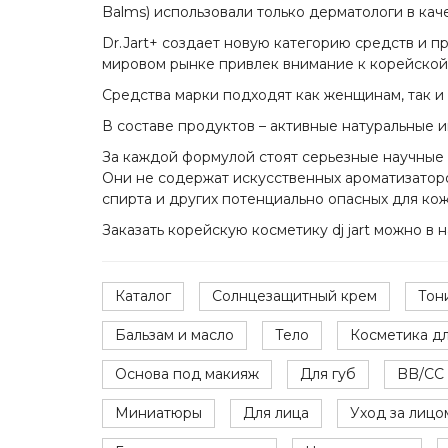
Balms) использовали только дерматологи в ка
Dr.Jart+ создает новую категорию средств и 
мировом рынке привлек внимание к корейской
Средства марки подходят как женщинам, так и
В составе продуктов – активные натуральные 
За каждой формулой стоят серьезные научные 
Они не содержат искусственных ароматизаторо
спирта и других потенциально опасных для ко
Заказать корейскую косметику dj jart можно в
Каталог
Солнцезащитный крем
Тон
Бальзам и масло
Тело
Косметика дл
Основа под макияж
Для губ
BB/CC
Миниатюры
Для лица
Уход за лицо