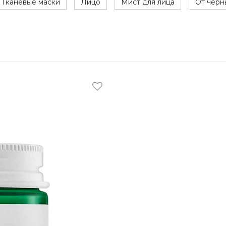
Тканевые маски
Лицо
Мист для лица
От черн