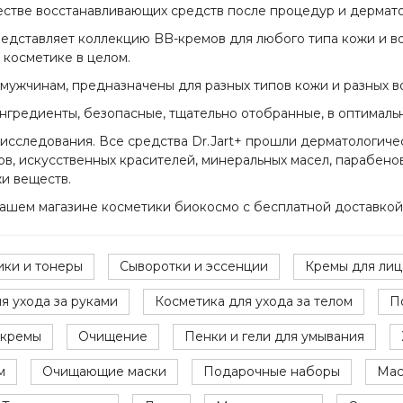
честве восстанавливающих средств после процедур и дермат
представляет коллекцию BB-кремов для любого типа кожи и в
 косметике в целом.
 мужчинам, предназначены для разных типов кожи и разных в
ингредиенты, безопасные, тщательно отобранные, в оптималь
исследования. Все средства Dr.Jart+ прошли дерматологич
в, искусственных красителей, минеральных масел, парабенов
жи веществ.
 нашем магазине косметики биокосмо с бесплатной доставкой
ики и тонеры
Сыворотки и эссенции
Кремы для лиц
я ухода за руками
Косметика для ухода за телом
П
 кремы
Очищение
Пенки и гели для умывания
м
Очищающие маски
Подарочные наборы
Мас