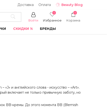
Доставка
Оплата
Beauty Blog
0
0
Войти
Избранное
Корзина
РКИ
СКИДКИ %
БРЕНДЫ
 «J» и английского слова - искусство – «Art».
орый включает не только привычную заботу, но
нок BB-кремы. До этого момента BB (Blemish