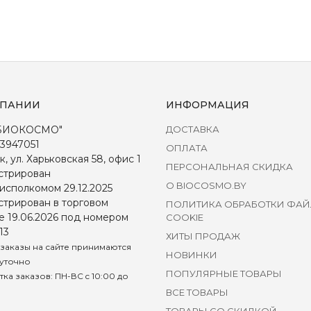
МПАНИИ
ИНФОРМАЦИЯ
БИОКОСМО"
ДОСТАВКА
3947051
ОПЛАТА
к, ул. Харьковская 58, офис 1
ПЕРСОНАЛЬНАЯ СКИДКА
стрирован
О BIOCOSMO.BY
исполкомом 29.12.2025
стрирован в торговом
ПОЛИТИКА ОБРАБОТКИ ФА
е 19.06.2026 под номером
COOKIE
13
ХИТЫ ПРОДАЖ
заказы на сайте принимаются
НОВИНКИ
уточно
ПОПУЛЯРНЫЕ ТОВАРЫ
ка заказов: ПН-ВС c 10:00 до
ВСЕ ТОВАРЫ
ТОВАРЫ СО СКИДКОЙ