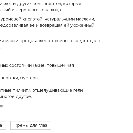
кислот и других компонентов, которые
аний и неровного тона лица.
уроновой кислотой, натуральными маслами,
оздоравливая ее и возвращая ей ухоженный
ии марки представлено так много средств для
.
мных состояний (акне, повышенная
воротки, бустеры;
лотные пилинги, отшелушивающие гели
многое другое.
y.
а
Кремы для глаз