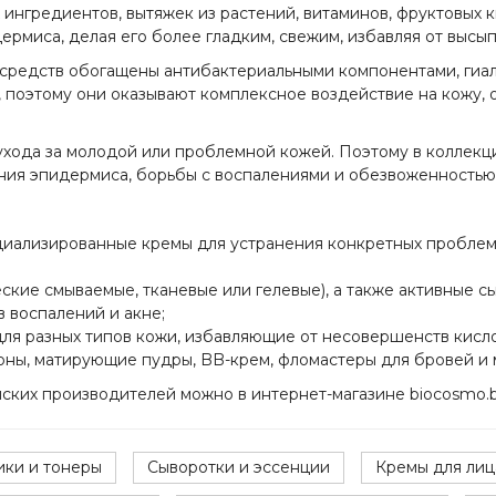
 ингредиентов, вытяжек из растений, витаминов, фруктовых 
рмиса, делая его более гладким, свежим, избавляя от высып
редств обогащены антибактериальными компонентами, гиал
 поэтому они оказывают комплексное воздействие на кожу, 
 ухода за молодой или проблемной кожей. Поэтому в коллекц
ния эпидермиса, борьбы с воспалениями и обезвоженностью
ециализированные кремы для устранения конкретных пробле
ские смываемые, тканевые или гелевые), а также активные сы
 воспалений и акне;
ля разных типов кожи, избавляющие от несовершенств кис
ны, матирующие пудры, BB-крем, фломастеры для бровей и 
йских производителей можно в интернет-магазине biocosmo.b
ики и тонеры
Сыворотки и эссенции
Кремы для лиц