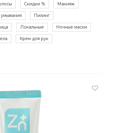
олосы
Скидки %
Макияж
я умывания
Пилинг
лица
Локальные
Ночные маски
тела
Крем для рук