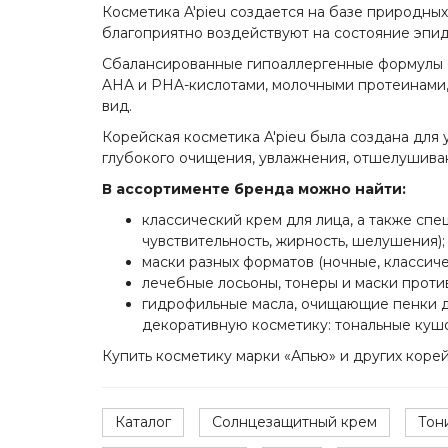
Косметика A'pieu создается на базе природных
благоприятно воздействуют на состояние эпиде
Сбалансированные гипоаллергенные формулы с
AHA и PHA-кислотами, молочными протеинами,
вид.
Корейская косметика A'pieu была создана для
глубокого очищения, увлажнения, отшелушива
В ассортименте бренда можно найти:
классический крем для лица, а также сп
чувствительность, жирность, шелушения);
маски разных форматов (ночные, классиче
лечебные лосьоны, тонеры и маски против
гидрофильные масла, очищающие пенки д
декоративную косметику: тональные кушо
Купить косметику марки «Апью» и других коре
Каталог
Солнцезащитный крем
Тон