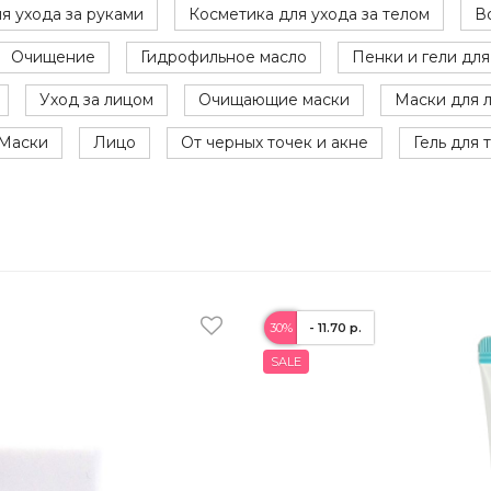
я ухода за руками
Косметика для ухода за телом
В
Очищение
Гидрофильное масло
Пенки и гели дл
Уход за лицом
Очищающие маски
Маски для 
Маски
Лицо
От черных точек и акне
Гель для 
30%
- 11.70 р.
SALE