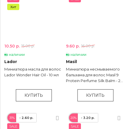
Хит
10.50 р.
9.60 р.
15.00 р.
16.00 р.
в наличии
в наличии
Lador
Masil
Миниатюра масла для волос
Миниатюра несмываемого
Lador Wonder Hair Oil - 10 мл
бальзама для волос Masil 9
Protein Perfume Silk Balm - 20
мл
КУПИТЬ
КУПИТЬ
31%
- 2.60 р.
20%
- 3.20 р.
SALE
SALE