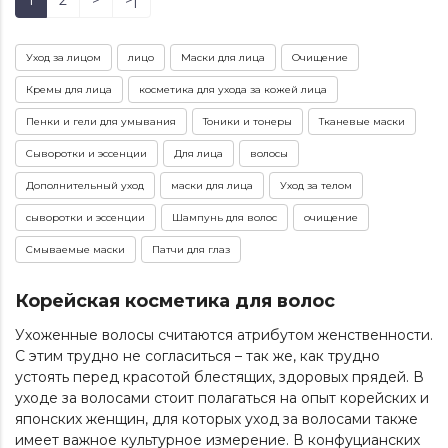
1
2
>
>|
Уход за лицом
лицо
Маски для лица
Очищение
Кремы для лица
косметика для ухода за кожей лица
Пенки и гели для умывания
Тоники и тонеры
Тканевые маски
Сыворотки и эссенции
Для лица
волосы
Дополнительный уход
маски для лица
Уход за телом
сыворотки и эссенции
Шампунь для волос
очищение
Смываемые маски
Патчи для глаз
Корейская косметика для волос
Ухоженные волосы считаются атрибутом женственности.
С этим трудно не согласиться – так же, как трудно
устоять перед красотой блестящих, здоровых прядей. В
уходе за волосами стоит полагаться на опыт корейских и
японских женщин, для которых уход за волосами также
имеет важное культурное измерение. В конфуцианских