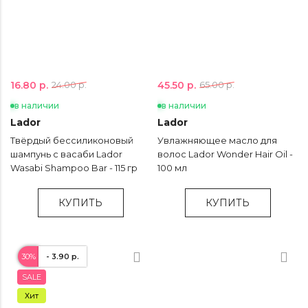
16.80 р.
45.50 р.
24.00 р.
65.00 р.
в наличии
в наличии
Lador
Lador
Твёрдый бессиликоновый
Увлажняющее масло для
шампунь с васаби Lador
волос Lador Wonder Hair Oil -
Wasabi Shampoo Bar - 115 гр
100 мл
КУПИТЬ
КУПИТЬ
30%
- 3.90 р.
SALE
Хит