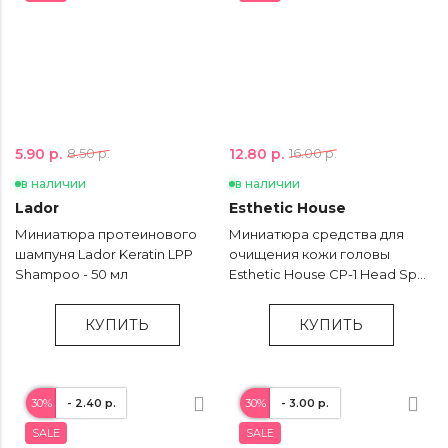
5.90 р.
12.80 р.
8.50 р.
16.00 р.
в наличии
в наличии
Lador
Esthetic House
Миниатюра протеинового
Миниатюра средства для
шампуня Lador Keratin LPP
очищения кожи головы
Shampoo - 50 мл
Esthetic House CP-1 Head Spa
Scalp Scaler - 35 мл
КУПИТЬ
КУПИТЬ
30%
- 2.40 р.
30%
- 3.00 р.
SALE
SALE