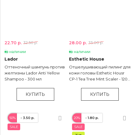
22.70 р.
28.00 р.
32.50 р.
35.00 р.
в наличии
в наличии
Lador
Esthetic House
Оттеночный шампунь против
Отшелушивающий пилинг для
желтизны Lador Anti Yellow
кожи головы Esthetic Housr
Shampoo - 300 мл
CP-1 Tea Tree Mint Scaler - 120
мл
КУПИТЬ
КУПИТЬ
50%
- 3.50 р.
20%
- 1.80 р.
SALE
SALE