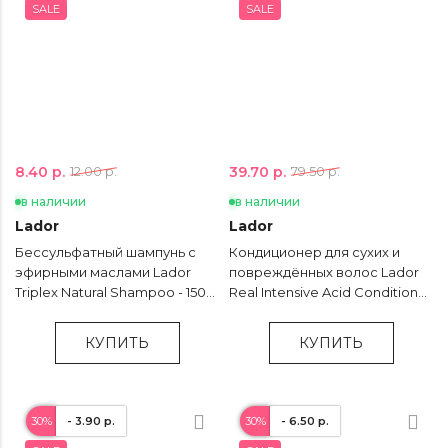
SALE
SALE
8.40 р.
39.70 р.
12.00 р.
79.50 р.
в наличии
в наличии
Lador
Lador
Бессульфатный шампунь с
Кондиционер для сухих и
эфирными маслами Lador
повреждённых волос Lador
Triplex Natural Shampoo - 150
Real Intensive Acid Conditioner
мл
- 900 мл
КУПИТЬ
КУПИТЬ
30%
- 3.90 р.
30%
- 6.50 р.