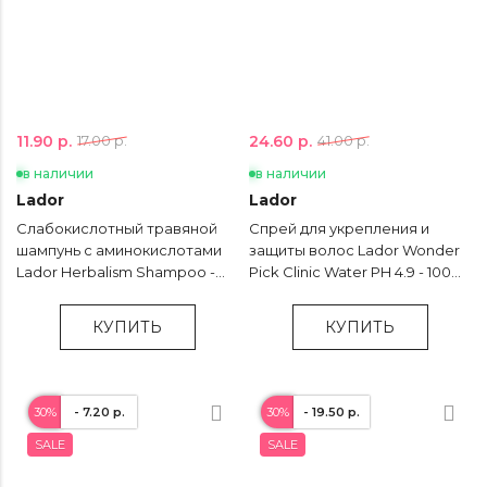
11.90 р.
24.60 р.
17.00 р.
41.00 р.
в наличии
в наличии
Lador
Lador
Слабокислотный травяной
Спрей для укрепления и
шампунь с аминокислотами
защиты волос Lador Wonder
Lador Herbalism Shampoo -
Pick Clinic Water PH 4.9 - 100
150 мл
мл
КУПИТЬ
КУПИТЬ
30%
- 7.20 р.
30%
- 19.50 р.
SALE
SALE