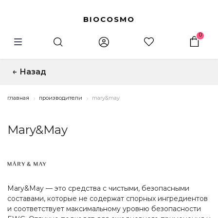
BIOCOSMO
0
Назад
↑
главная
производители
mary&may
Популярные запросы:
энзимная пудра
Mary&May
тушь
Mary&May — это средства с чистыми, безопасными
составами, которые не содержат спорных ингредиентов
и соответствует максимальному уровню безопасности