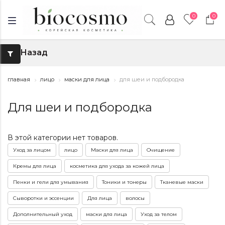
0
0
Назад
↑
главная
лицо
маски для лица
для шеи и подбородка
Для шеи и подбородка
В этой категории нет товаров.
Уход за лицом
лицо
Маски для лица
Очищение
Кремы для лица
косметика для ухода за кожей лица
Пенки и гели для умывания
Тоники и тонеры
Тканевые маски
Сыворотки и эссенции
Для лица
волосы
Дополнительный уход
маски для лица
Уход за телом