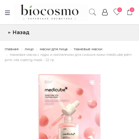
0
0
Назад
↑
главная
лицо
маски для лица
тканевые маски
тканевая маска с пдрн и коллагеном для сияния кожи medicube pdrn
pink vita coating mask - 22 гр