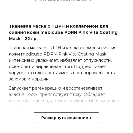
Тканевая маска с ПДРН и коллагеном для
сияния кожи medicube PDRN Pink Vita Coating
Mask - 22 гр
Тканевая маска с ПДРН и коллагеном для сияния
кожи medicube PDRN Pink Vita Coating Mask
интенсивно увлажняет, избавляет от тусклости,
осветляет и выравнивает тон. Поддерживает
упругость и плотность, уменьшает выраженность
заломов и морщин.
Запускает регенерацию и восстанавливает
эластичность, препятствует птозу. Обладает
высокой антиоксидантной активностью и защищает
от фотостарения, повышает местный иммунитет.
Лекало продукта, выполненное из целлюлозы
Развернуть описание ↓
эвкалипта, мягко прилегает к коже и хорошо
фиксируется, отлично удерживает влагу, не