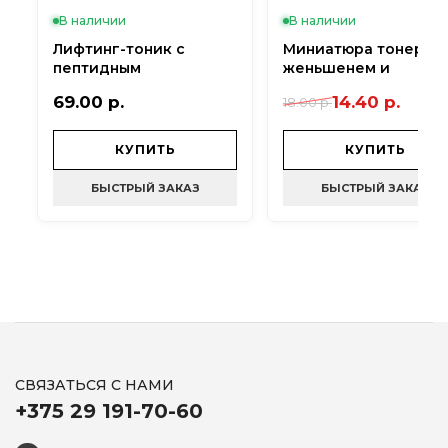
образование пигментных пятен. Регулирует
В наличии
В наличии
выработку себума, уменьшает жирный блеск, сужает
поры.
Лифтинг-тоник с
Миниатюра тонера с
пептидным
женьшенем и
Аденозин — антивозрастной актив, стимулирует
комплексом MediPeel
пептидами Evas
выработку белка коллагена, который отвечает за
69.00 р.
14.40 р.
18.00 р.
Bor-Tox Peptide Toner -
Fraijour Alchemic
плотность и упругость, отсутствие морщин.
180 мл
Ginsenoside Herbal R
Toner - 30 мл
КУПИТЬ
КУПИТЬ
Подходит для сухой, нормальной и
комбинированной кожи.
БЫСТРЫЙ ЗАКАЗ
БЫСТРЫЙ ЗАКАЗ
СВЯЗАТЬСЯ С НАМИ
+375 29 191-70-60