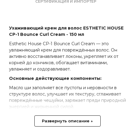
СЕРТИФИКАЦИЯ И ИМПОРТЁР
Ухаживающий крем для волос ESTHETIC HOUSE
CP-1 Bounce Curl Cream - 150 мл
Esthetic House CP-1 Bounce Curl Cream — это
увлажняющий крем для повреждённых волос. Он
активно восстанавливает локоны, укрепляет их от
корней до кончиков, обогащает витаминами,
увлажняет и оздоравливает.
Основные действующие компоненты:
Масло ши заполняет все пустоты и неровности в
структуре волос, улучшает их текстуру, сглаживает
повреждённые чешуйки, заряжает пряди природной
энергией и жизненной силой.
Масло жожоба питает, смягчает и увлажняет волосы,
Развернуть описание ↓
разглаживает их, устраняет спутанность и создаёт
защиту от негативных внешних факторов.