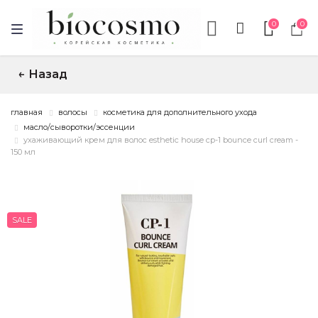
0
0
Назад
↑
главная
волосы
косметика для дополнительного ухода
масло/сыворотки/эссенции
ухаживающий крем для волос esthetic house cp-1 bounce curl cream -
150 мл
SALE