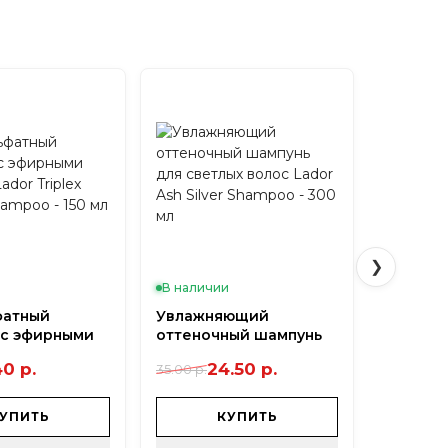
ормализует активность сальных желез.
❯
и
В наличии
В налич
фатный
Увлажняющий
Шампун
 с эфирными
оттеночный шампунь
для рос
Lador Triplex
для светлых волос
Root Re
40 р.
24.50 р.
1
35.00 р.
24.20 р.
hampoo - 150
Lador Ash Silver
Awaken
Shampoo - 300 мл
Red Gin
Yeast - 
УПИТЬ
КУПИТЬ