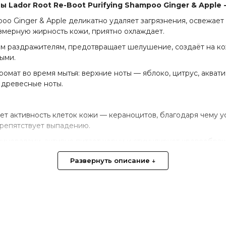
Lador Root Re-Boot Purifying Shampoo Ginger & Apple -
oo Ginger & Apple деликатно удаляет загрязнения, освежает
змерную жирность кожи, приятно охлаждает.
м раздражителям, предотвращает шелушение, создаёт на кож
ыми.
мат во время мытья: верхние ноты — яблоко, цитрус, аквати
, древесные ноты.
ет активность клеток кожи — кераноцитов, благодаря чему у
 препятствует выпадению.
минералами, активно питает корни и стимулирует кровообращ
рхоть и зуд, снимает раздражения кожи головы и делает воло
Развернуть описание ↓
вный рост и пробуждение волосяных луковиц, препятствует
луковицы, успокаивает раздраженную кожу головы и способс
цы, делает волос более плотным и упругим.
е антиоксидантное действие, замедляет процесс старения,