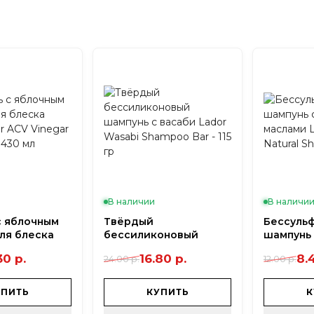
уковиц волос, тем самым стимулируя рост волос, а также н
 головы.
В наличии
В наличи
с яблочным
Твёрдый
Бессуль
ля блеска
бессиликоновый
шампунь
or ACV
шампунь с васаби
маслами 
30 р.
16.80 р.
8.
24.00 р.
12.00 р.
hampoo - 430
Lador Wasabi Shampoo
Natural S
Bar - 115 гр
мл
УПИТЬ
КУПИТЬ
К