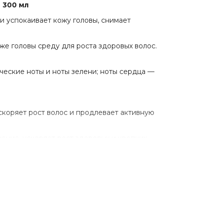
 300 мл
 и успокаивает кожу головы, снимает
е головы среду для роста здоровых волос.
ческие ноты и ноты зелени; ноты сердца —
скоряет рост волос и продлевает активную
ение, ускоряет рост здоровых и крепких
сы сильными и блестящими.
 выпадению, увлажняет и поддерживает
твует активному росту. Улучшает
 защищает от внешних раздражителей.