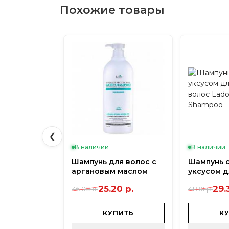
Похожие товары
Ментол улучшает кровообращение и питание л
Подходит для жирной и чувствительной кожи
❮
В наличии
В наличии
Шампунь для волос с
Шампунь 
аргановым маслом
уксусом д
Lador Damage
волос Lad
25.20 р.
29.
36.00 р.
41.80 р.
Protector Acid
Vinegar S
Shampoo - 900 мл
мл
КУПИТЬ
К