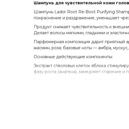
Шампунь для чувствительной кожи головы 
Шампунь Lador Root Re-Boot Purifying Shamp
покраснение и раздражение, уменьшает чре
Продукт снижает чувствительность к внешни
Делает волосы мягкими, гладкими и эластичн
Парфюмерная композиция дарит приятный аро
жасмин, роза; базовые ноты — амбра, мускус
Основные действующие компоненты:
Экстракт стволовых клеток яблока стимулиру
фазу роста (анагена), замедляет старение и
Экстракт корня имбиря богат витаминами и 
волос, улучшает их структуру, устраняет пе
Пантенол (витамин B5) стимулирует интенси
оптимальный уровень гидратации.
Ниацинамид (витамин B3) питает волосяные 
микроциркуляцию, пробуждает спящие лукови
Экстракт плодов мандарина оказывает мощно