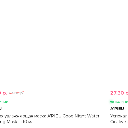
 р.
27.30 р
43.00 р.
ичии
в налич
U
A'PIEU
я увлажняющая маска A'PIEU Good Night Water
Успокаи
ing Mask - 110 мл
Cicative