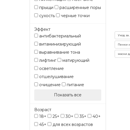
прыщи
расширенные поры
сухость
черные точки
Эффект
Уход за
антибактериальный
витаминизирующий
Пенки и
выравнивание тона
маски д
лифтинг
матирующий
осветление
отшелушивание
очищение
питание
Показать все
Возраст
18+
25+
30+
35+
40+
45+
для всех возрастов