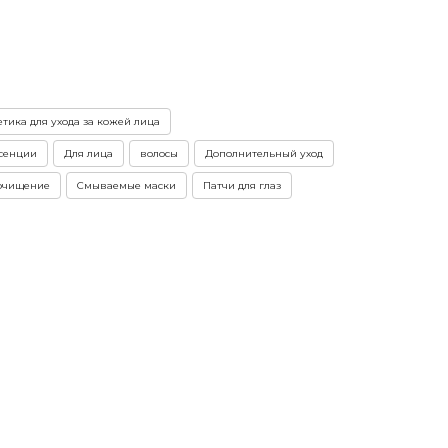
тика для ухода за кожей лица
ссенции
Для лица
волосы
Дополнительный уход
очищение
Смываемые маски
Патчи для глаз