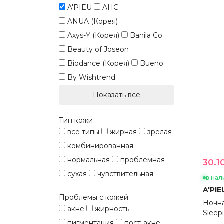
A'PIEU
AHC
ANUA (Корея)
Axys-Y (Корея)
Banila Co
Beauty of Joseon
Biodance (Корея)
Bueno
By Wishtrend
Показать все
Тип кожи
все типы
жирная
зрелая
комбинированная
нормальная
проблемная
30.10
сухая
чувствительная
в нал
A'PIE
Проблемы с кожей
Ночна
акне
жирность
Sleep
пигментация
пост-акне