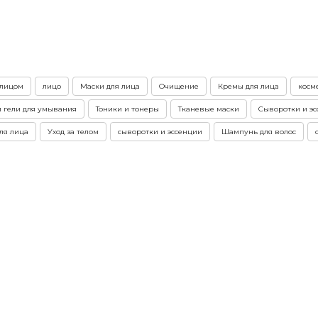
 лицом
лицо
Маски для лица
Очищение
Кремы для лица
косме
 гели для умывания
Тоники и тонеры
Тканевые маски
Сыворотки и э
ля лица
Уход за телом
сыворотки и эссенции
Шампунь для волос