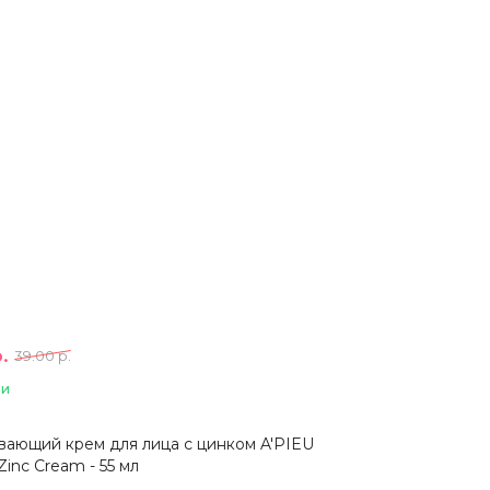
.
39.00 р.
ии
вающий крем для лица с цинком A'PIEU
 Zinc Cream - 55 мл