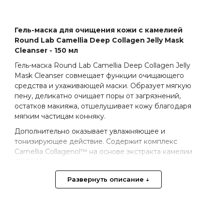
Гель-маска для очищения кожи c камелией
Round Lab Camellia Deep Collagen Jelly Mask
Cleanser - 150 мл
Гель-маска Round Lab Camellia Deep Collagen Jelly
Mask Cleanser совмещает функции очищающего
средства и ухаживающей маски. Образует мягкую
пену, деликатно очищает поры от загрязнений,
остатков макияжа, отшелушивает кожу благодаря
мягким частицам конняку.
Дополнительно оказывает увлажняющее и
тонизирующее действие. Содержит комплекс
Camellia Collagenol™ на основе экстракта камелии
(2001,01 ppm), кверцетина и инозитола, направлен на
повышение эластичности и упругости.
Развернуть описание ↓
Основные действующие компоненты:
2 вида коллагена интенсивно увлажняют,
способствуют удержанию влаги, улучшают текстуру,