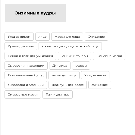
Энзимные пудры
Уход за лицом
лицо
Маски для лица
Очищение
Кремы для лица
косметика для ухода за кожей лица
Пенки и гели для умывания
Тоники и тонеры
Тканевые маски
Сыворотки и эссенции
Для лица
волосы
Дополнительный уход
маски для лица
Уход за телом
сыворотки и эссенции
Шампунь для волос
очищение
Смываемые маски
Патчи для глаз