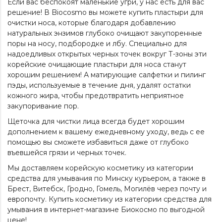
Если вас беспокоят маленькие угри, у нас есть для вас
решение! В Biocosmo вы можете купить пластыри для
очистки носа, которые благодаря добавлению
натуральных энзимов глубоко очищают закупоренные
поры на носу, подбородке и лбу. Специально для
надоедливых открытых черных точек вокруг Т-зоны эти
корейские очищающие пластыри для носа станут
хорошим решением! А матирующие салфетки и
пилинг
пэды
, используемые в течение дня, удалят остатки
кожного жира, чтобы предотвратить неприятное
закупоривание пор.
Щеточка для чистки лица всегда будет хорошим
дополнением к вашему ежедневному уходу, ведь с ее
помощью вы сможете избавиться даже от глубоко
въевшейся грязи и черных точек.
Мы доставляем корейскую косметику из категории
средства для умывания
по Минску курьером, а также в
Брест, Витебск, Гродно, Гомель, Могилёв через почту и
европочту. Купить косметику из категории
средства для
умывания
в интернет-магазине Биокосмо по выгодной
цене!