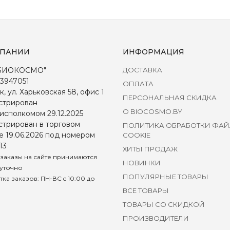
МПАНИИ
ИНФОРМАЦИЯ
БИОКОСМО"
ДОСТАВКА
3947051
ОПЛАТА
к, ул. Харьковская 58, офис 1
ПЕРСОНАЛЬНАЯ СКИДКА
стрирован
О BIOCOSMO.BY
исполкомом 29.12.2025
стрирован в торговом
ПОЛИТИКА ОБРАБОТКИ ФА
е 19.06.2026 под номером
COOKIE
13
ХИТЫ ПРОДАЖ
заказы на сайте принимаются
НОВИНКИ
уточно
ПОПУЛЯРНЫЕ ТОВАРЫ
ка заказов: ПН-ВС c 10:00 до
ВСЕ ТОВАРЫ
ТОВАРЫ СО СКИДКОЙ
ПРОИЗВОДИТЕЛИ