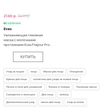
21.60 р.
36.00 р.
в наличии
Evas
Увлажняющая глиняная
маска с молочными
протеинами Evas Fraijour Pro
Moisture Milk Toning Clay Mask
- 75 мл
КУПИТЬ
Уход за лицом
лицо
Маски для лица
Очищение
Кремы для лица
косметика для ухода за кожей лица
Пенки и гели для умывания
Тоники и тонеры
Тканевые маски
Сыворотки и эссенции
Для лица
волосы
Дополнительный уход
маски для лица
Уход за телом