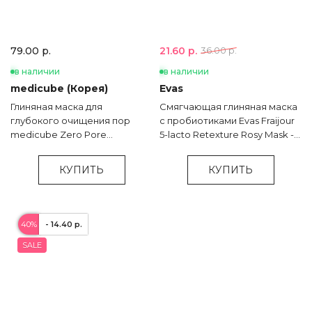
21.60 р.
79.00 р.
36.00 р.
в наличии
в наличии
medicube (Корея)
Evas
Глиняная маска для
Смягчающая глиняная маска
глубокого очищения пор
с пробиотиками Evas Fraijour
medicube Zero Pore
5-lacto Retexture Rosy Mask -
Blackhead Mud Mask - 100 гр
75 гр
КУПИТЬ
КУПИТЬ
40%
- 14.40 р.
SALE