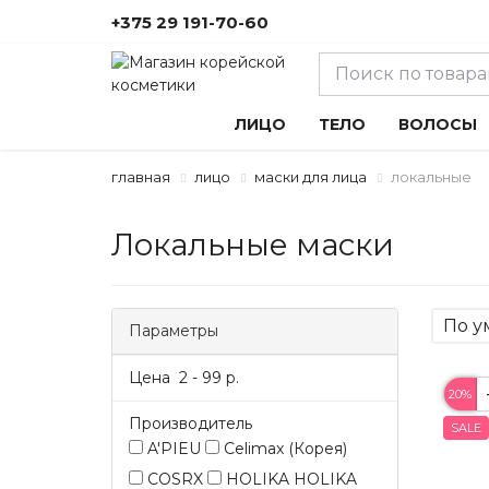
+375 29 191-70-60
ЛИЦО
ТЕЛО
ВОЛОСЫ
главная
лицо
маски для лица
локальные
Локальные маски
Параметры
Цена
2
-
99
р.
20%
Производитель
SALE
A'PIEU
Celimax (Корея)
COSRX
HOLIKA HOLIKA