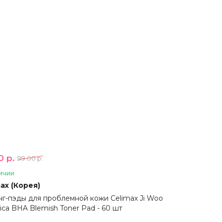
0 р.
99.00 р.
ичии
ax (Корея)
г-пэды для проблемной кожи Celimax Ji Woo
ica BHA Blemish Toner Pad - 60 шт