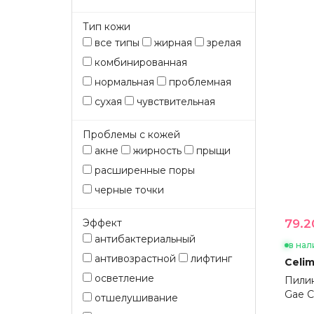
Тип кожи
все типы
жирная
зрелая
комбинированная
нормальная
проблемная
сухая
чувствительная
Проблемы с кожей
акне
жирность
прыщи
расширенные поры
черные точки
Эффект
79.2
антибактериальный
в нал
антивозрастной
лифтинг
Celim
осветление
Пилин
Gae C
отшелушивание