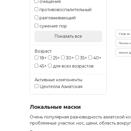
очищение
противовоспалительный
разглаживающий
сужение пор
Уход за
Показать все
Пенки и
Возраст
маски д
18+
25+
30+
35+
40+
45+
для всех возрастов
Активные компоненты
Центелла Азиатская
Локальные маски
Очень популярная разновидность азиатской кос
проблемные участки: нос, щеки, область вокруг 