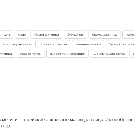
 лицом
лицо
Маски для лица
Очищение
Кремы для лица
косме
 гели для умывания
Тоники и тонеры
Тканевые маски
Сыворотки и э
ля лица
Уход за телом
сыворотки и эссенции
Шампунь для волос
метики - корейские локальные маски для лица. Их особенност
глаз.