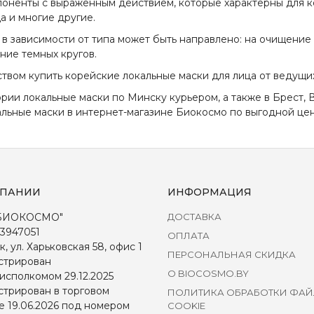
мпоненты с выраженным действием, которые характерны для к
а и многие другие.
в зависимости от типа может быть направлено: на очищение 
ие темных кругов.
твом купить корейские локальные маски для лица от ведущи
гории
локальные маски
по Минску курьером, а также в Брест, В
альные маски
в интернет-магазине Биокосмо по выгодной цен
МПАНИИ
ИНФОРМАЦИЯ
БИОКОСМО"
ДОСТАВКА
3947051
ОПЛАТА
к, ул. Харьковская 58, офис 1
ПЕРСОНАЛЬНАЯ СКИДКА
стрирован
О BIOCOSMO.BY
исполкомом 29.12.2025
стрирован в торговом
ПОЛИТИКА ОБРАБОТКИ ФА
е 19.06.2026 под номером
COOKIE