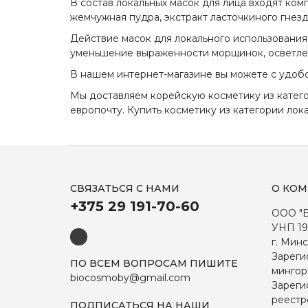
В состав локальных масок для лица входят ко
жемчужная пудра, экстракт ласточкиного гнезд
Действие масок для локального использования 
уменьшение выраженности морщинок, осветлен
В нашем интернет-магазине вы можете с удобс
Мы доставляем корейскую косметику из кате
европочту. Купить косметику из категории
лок
СВЯЗАТЬСЯ С НАМИ
О КО
+375 29 191-70-60
ООО "
УНП 19
г. Минс
Зареги
ПО ВСЕМ ВОПРОСАМ ПИШИТЕ
мингор
biocosmoby@gmail.com
Зареги
реестр
ПОДПИСАТЬСЯ НА НАШИ