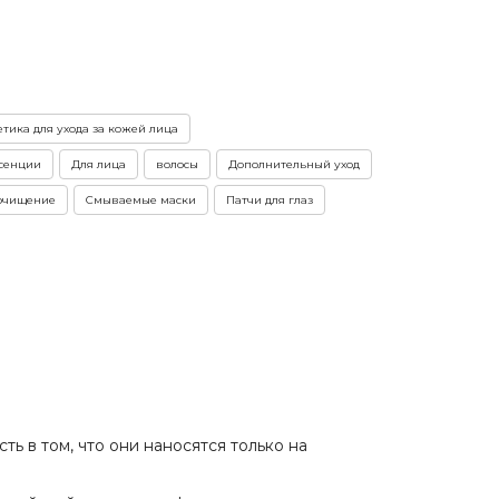
тика для ухода за кожей лица
ссенции
Для лица
волосы
Дополнительный уход
очищение
Смываемые маски
Патчи для глаз
ь в том, что они наносятся только на