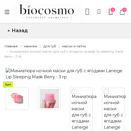
0
0
Назад
↑
главная
макияж
для губ
маски и патчи
миниатюра ночной маски для губ с ягодами laneige lip sleeping mask
berry - 3 гр
Хит