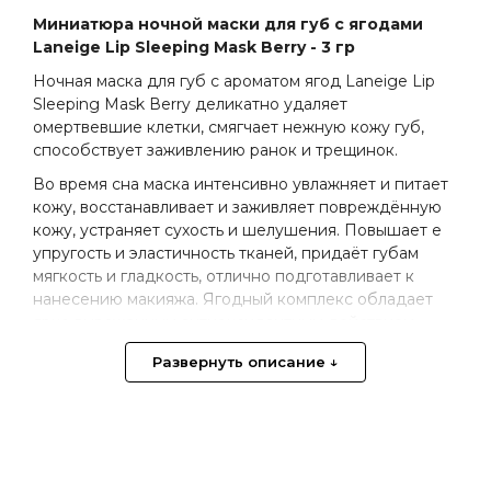
Миниатюра ночной маски для губ с ягодами
Laneige Lip Sleeping Mask Berry - 3 гр
Ночная маска для губ с ароматом ягод Laneige Lip
Sleeping Mask Вerry деликатно удаляет
омертвевшие клетки, смягчает нежную кожу губ,
способствует заживлению ранок и трещинок.
Во время сна маска интенсивно увлажняет и питает
кожу, восстанавливает и заживляет повреждённую
кожу, устраняет сухость и шелушения. Повышает е
упругость и эластичность тканей, придаёт губам
мягкость и гладкость, отлично подготавливает к
нанесению макияжа. Ягодный комплекс обладает
ярко выраженным антиоксидантным действием,
улучшает цвет губ и смягчает. Ночная маска
Развернуть описание ↓
обладает приятным сладковатым ягодным ароматом
малины, клубники и черники.
Особая технология MOISTURE WRAP™ позволяет
таким активным компонентам как гидро-ионная
минеральная вода, экстракт корня примулы