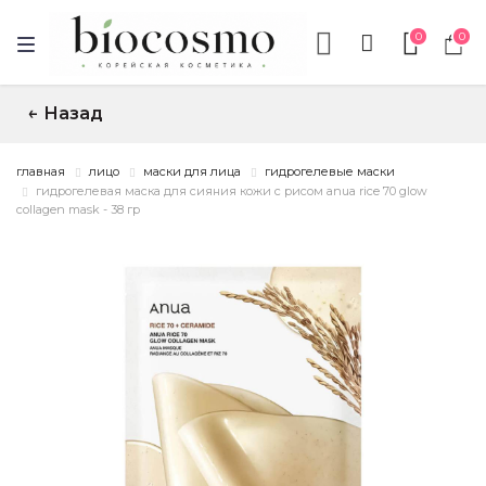
0
0
Назад
↑
главная
лицо
маски для лица
гидрогелевые маски
гидрогелевая маска для сияния кожи с рисом anua rice 70 glow
collagen mask - 38 гр