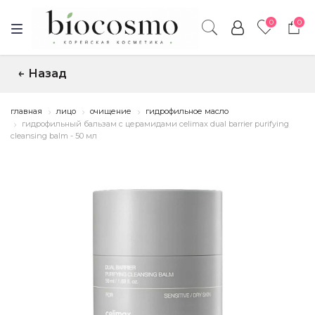
0
0
Назад
↑
главная
лицо
очищение
гидрофильное масло
гидрофильный бальзам с церамидами celimax dual barrier purifying
cleansing balm - 50 мл