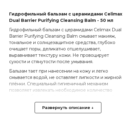
Гидрофильный бальзам с церамидами Celimax
Dual Barrier Purifying Cleansing Balm - 50 мл
Гидрофильный бальзам с церамидами Celimax Dual
Barrier Purifying Cleansing Balm смывает макияж,
тональное и солнцезащитное средства, глубоко
очищает поры, деликатно отшелушивает,
выравнивает текстуру кожи. Не провоцирует
сухости и стянутости после умывания.
Бальзам тает при нанесении на кожу и легко
смывается водой, не оставляет липкости и жирной
плёнки. Специальный гигиеничный механизм
позволяет извлекать необходимое количество
средства без риска попадания в упаковку воздуха.
Основные действующие компоненты:
Развернуть описание ↓
5 церамидов восстанавливают целостность рогового
слоя, укрепляют естественный барьер, снижают
чувствительность к внешним раздражителям,
устраняют шелушение и сухость.