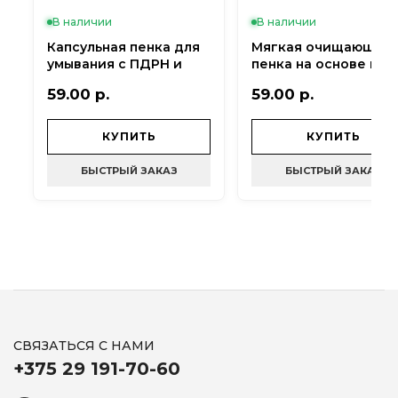
В наличии
В наличии
Капсульная пенка для
Мягкая очищающая
умывания с ПДРН и
пенка на основе нон
глутатионом medicube
Celimax The Real Non
59.00 р.
59.00 р.
PDRN Pink Glutathione
Acne Bubble Cleanser
Capsule Cleansing Foam
155 мл
- 120 мл
КУПИТЬ
КУПИТЬ
БЫСТРЫЙ ЗАКАЗ
БЫСТРЫЙ ЗАКАЗ
СВЯЗАТЬСЯ С НАМИ
+375 29 191-70-60