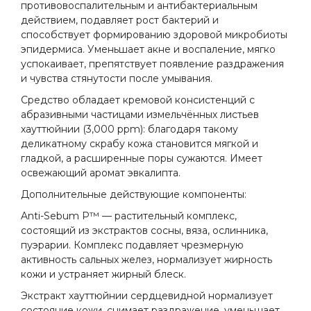
противовоспалительным и антибактериальным
действием, подавляет рост бактерий и
способствует формированию здоровой микробиоты
эпидермиса. Уменьшает акне и воспаление, мягко
успокаивает, препятствует появление раздражения
и чувства стянутости после умывания.
Средство обладает кремовой консистенций с
абразивными частицами измельчённых листьев
хауттюйнии (3,000 ppm): благодаря такому
деликатному скрабу кожа становится мягкой и
гладкой, а расширенные поры сужаются. Имеет
освежающий аромат эвкалипта.
Дополнительные действующие компоненты:
Anti-Sebum P™ — растительный комплекс,
состоящий из экстрактов сосны, вяза, ослинника,
пуэрарии. Комплекс подавляет чрезмерную
активность сальных желез, нормализует жирность
кожи и устраняет жирный блеск.
Экстракт хауттюйнии сердцевидной нормализует
состояние кожи, снимает раздражение, уменьшает