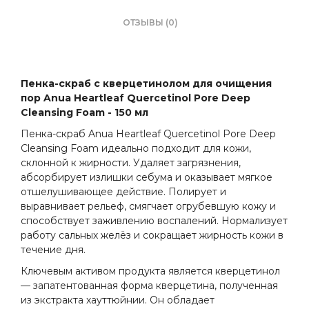
ОТЗЫВЫ (0)
Пенка-скраб с кверцетинолом для очищения
пор Anua Heartleaf Quercetinol Pore Deep
Cleansing Foam - 150 мл
Пенка-скраб Anua Heartleaf Quercetinol Pore Deep
Cleansing Foam идеально подходит для кожи,
склонной к жирности. Удаляет загрязнения,
абсорбирует излишки себума и оказывает мягкое
отшелушивающее действие. Полирует и
выравнивает рельеф, смягчает огрубевшую кожу и
способствует заживлению воспалений. Нормализует
работу сальных желёз и сокращает жирность кожи в
течение дня.
Ключевым активом продукта является кверцетинол
— запатентованная форма кверцетина, полученная
из экстракта хауттюйнии. Он обладает